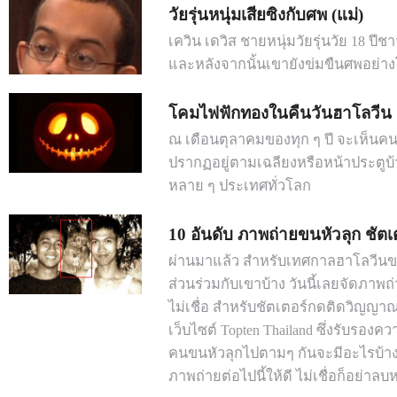
วัยรุ่นหนุ่มเสียซิงกับศพ (แม่)
เควิน เดวิส ชายหนุ่มวัยรุ่นวัย 18 ปี
และหลังจากนั้นเขายังข่มขืนศพอย่า
โคมไฟฟักทองในคืนวันฮาโลวีน
ณ เดือนตุลาคมของทุก ๆ ปี จะเห็นค
ปรากฏอยู่ตามเฉลียงหรือหน้าประตูบ้
หลาย ๆ ประเทศทั่วโลก
10 อันดับ ภาพถ่ายขนหัวลุก ชั
ผ่านมาแล้ว สำหรับเทศกาลฮาโลวีนของฝ
ส่วนร่วมกับเขาบ้าง วันนี้เลยจัดภาพถ
ไม่เชื่อ สำหรับชัตเตอร์กดติดวิญญาณ
เว็บไซต์ Topten Thailand ซึ่งรับรอง
คนขนหัวลุกไปตามๆ กันจะมีอะไรบ้างนั
ภาพถ่ายต่อไปนี้ให้ดี ไม่เชื่อก็อย่าลบห