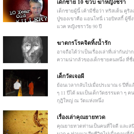
เด็กชาย 10 ขวบ ฆ่าหญิงชรา
เด็กชายผู้นี้ เค้ามีชื่อว่า ทริสเต็น คูร
ปู่ของเขาคือ แอนโทนี่ เวอบิทสกี้ ผู้ซ
แวค หญิงชราวัย 90 ปี
ฆาตกรโรคจิตทิ้งน้ำรัก
อาจถือได้ว่าเป็นเรื่องเล่าที่เล่ากัน
ความน่ากลัวของเด็กชายคนหนึ่ง ที่ชื่
เด็กวัดเจอผี
ย้อนเวลากลับไปเมื่อประมาณ 6 ปีที่แ
ๆ 11 ปีได้ ผมเป็นเด็กวัดธรรมดา ๆ คนหน
กุฎิใหญ่ ณ วัดแห่งหนึ่ง
เรื่องเล่าคุณยายทวด
คุณยายทวดท่านเป็นคนที่ใจดี และสน
มาก ๆ ท่านมาเสียชีวิตไปเมื่อตอนที่ฉัน