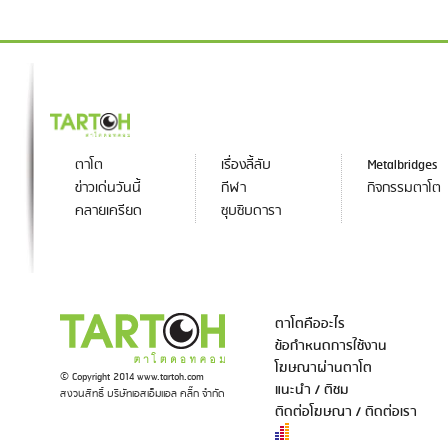
ตาโต
เรื่องลี้ลับ
Metalbridges
ข่าวเด่นวันนี้
กีฬา
กิจกรรมตาโต
คลายเครียด
ซุบซิบดารา
ตาโตคืออะไร
ข้อกำหนดการใช้งาน
โฆษณาผ่านตาโต
© Copyright 2014 www.tartoh.com
แนะนำ / ติชม
สงวนสิทธิ์ บริษัทเอสเอ็มแอล คลิ๊ก จำกัด
ติดต่อโฆษณา / ติดต่อเรา