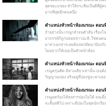
สุดขยะแขยง ทำให้กระสือเป็นผีที่ผู
มากที่สุดอีกตนหนึ่ง
ตำแหน่งหัวหน้าห้องมรณะ ตอนที่
ถ้าอย่างนั้น เรณูกลัวจนตัวสั่น เรื่อ
อาถรรพ์ก็ถูกปล่อยข่าวน่ะสิ..ใช่คนค
มาหาเอกสารเลยต้องพกมีดมาป้องกันตัวด
ไม่อยากให้เธอเป็นหัวหน้าห้อง
ตำแหน่งหัวหน้าห้องมรณะ ตอนที่
เรณูครุ่นคิด มีทางเดียวเท่านั้น เธ
วิญญาณปอง จริงอยู่ที่ปองขู่จะฆ่าเธอ
ตำแหน่งหัวหน้าห้องมรณะ ตอนที่
เรณูอดร้องไห้สงสารปองไม่ได้ จนเมื่
จะสิ้นสติไป เพราะผีปองในชุดนักเรียน