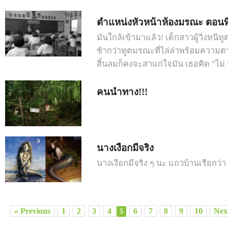
ตำแหน่งหัวหน้าห้องมรณะ ตอนที่
มันใกล้เข้ามาแล้ว! เด็กสาวผู้วิ่งหนีทู
ช้ากว่าทูตมรณะที่ไล่ล่าพร้อมความตา
สิ้นลมก็คงจะสาแก่ใจมัน เธอคิด "ไม่ 
คนนำทาง!!!
นางเงือกมีจริง
นางเงือกมีจริง ๆ นะ แถวบ้านเรียกว่า 
« Previous
1
2
3
4
6
7
8
9
10
Nex
5