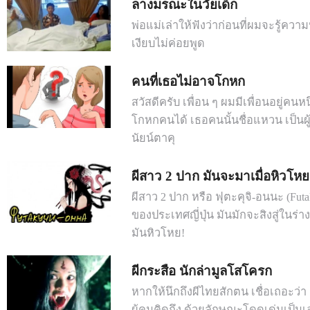
ลางมรณะในวัยเด็ก
พ่อแม่เล่าให้ฟังว่าก่อนที่ผมจะรู้คว
เงียบไม่ค่อยพูด
คนที่เธอไม่อาจโกหก
สวัสดีครับ เพื่อน ๆ ผมมีเพื่อนอยู่คนหน
โกหกคนได้ เธอคนนั้นชื่อแหวน เป็นผู้
นัยน์ตาคุ
ผีสาว 2 ปาก มันจะมาเมื่อหิวโหย
ผีสาว 2 ปาก หรือ ฟุตะคุจิ-อนนะ (Futa
ของประเทศญี่ปุ่น มันมักจะสิงสู่ในร
มันหิวโหย!
ผีกระสือ นักล่ามูลโสโครก
หากให้นึกถึงผีไทยสักตน เชื่อเถอะว่า "
ผู้คนคิดถึง ด้วยลักษณะโดดเด่นเป็