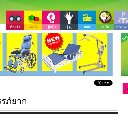
รรภ์ยาก