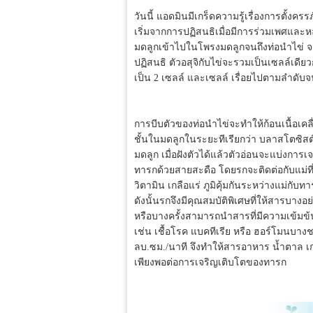
วันนี้ แอดมินมีเกร็ดความรู้เรื่องการตั้ง
เริ่มจากการปฏิสนธิเมื่อมีการร่วมเพศและห
มดลูกเข้าไปในโพรงมดลูกจนถึงท่อนำไข่ จะมื
ปฏิสนธิ ตัวอสุจิกับไข่จะรวมเป็นเซลล์เดี
เป็น 2 เซลล์ และเซลล์ เรื่อยไปตามลำดับ
การบีบตัวของท่อนำไข่จะทำให้ก้อนเนื้อเคลื
ชั้นในมดลูกในระยะทีเรียกว่า บลาสโตซิสต์
มดลูก เมื่อฝังตัวได้แล้วตัวอ่อนจะแบ่งการเ
ทารกด้วยสายสะดือ โดยรกจะติดต่อกับแม่ท
วิตามิน เกลือแร่ ภูมิคุ้มกันระหว่างแม่ก
ดังนั้นรกจึงมีคุณสมบัติพิเศษที่ให้สารบางอ
หรือบางครั้งสามารถนำสารที่มีความเข้มข้น
เช่น เชื้อโรค แบคทีเรีย หรือ ฮอร์โมนบา
ลบ.ซม./นาที จึงทำให้สารอาหาร น้ำตาล เก
เพียงพอต่อการเจริญเติบโตของทารก