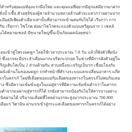
ครรภ์สำหรับคุณแม่ท้องแรกมือใหม่ และคุณแม่ที่อยากมีลูกแต่มียากมาฝาก
ลั่งน้ำเชื้อ ตัวอสุจิของผู้ชายจำนวนหลายล้านตัวจะแหวกว่ายผ่านปาก
อสุจิเพียงตัวเดียวเท่านั้นที่สามารถเข้าผสมกับไข่ได้ เรียกว่า การ
ยวกัน เรียกว่า ไซโกต ต่อมาไซโกตจะแบ่งตัวแบบทวีคูณจาก 1 เซลล์
จนได้หลายเซลล์ มีขนาดใหญ่ขึ้นเป็นก้อนผลน้อยหน่า
่อนเข้าสู่โพรงมดลูก โดยใช้เวลาประมาณ 7-8 วัน แล้วก็ฝังตัวที่ผนัง
 ซึ่งอาจจะมีประจำเดือนมากะปริดกะปรอย ในช่วงที่มีการฝังตัวอยู่ใน
จริญเติบโตเป็น 2 ส่วนด้วยกัน ส่วนหนึ่งจะเจริญเป็นรก เชื่อมโยงกับ
ี่ผนังด้านในของมดลูก รกทำหน้าที่ส้รางระบบแลกเปลี่ยนอาหาร แก๊ส
ับทารกในครรภ์ โดยที่เลือดของแม่กับเลือดของทารกในครรภ์ไม่พบกันเลย
ย่าง ซึ่งมีความเข้มข้นสูงในแม่สู่สารที่มีความเข้มข้นต่ำกว่าในทารก
ต่ำจากแม่ผ่านสู่ทารกก็ได้ รกยังสามารถป้องกันไม่ให้สารบางอย่าง
งชนิดผ่านได้ ปริมาณเลือดที่ไหลผ่านรกจะสูงมากประมาณ 700-800
ลือแร่ วิตามิน ผ่านรกเข้าสู่กระแสเลือดของทารกในครรภ์ได้อย่าง