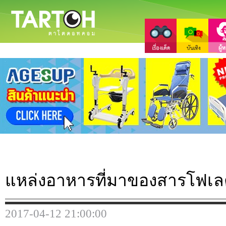
แหล่งอาหารที่มาของสารโฟเ
2017-04-12 21:00:00