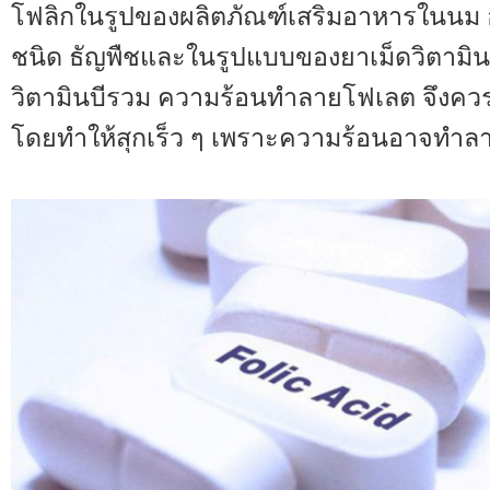
โฟลิกในรูปของผลิตภัณฑ์เสริมอาหารในนม 
ชนิด ธัญพืชและในรูปแบบของยาเม็ดวิตามินเ
วิตามินบีรวม ความร้อนทำลายโฟเลต จึงคว
โดยทำให้สุกเร็ว ๆ เพราะความร้อนอาจทำล