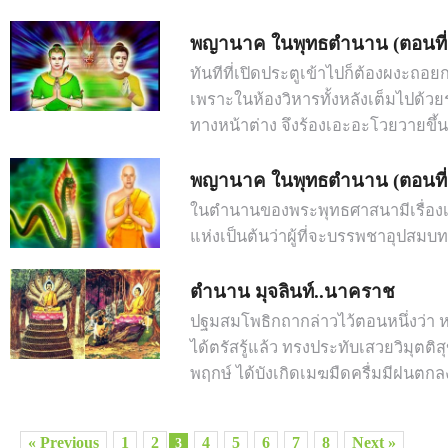
พญานาค ในพุทธตำนาน (ตอนที่
ทันทีที่เปิดประตูเข้าไปก็ต้องผงะถอ
เพราะในห้องวิหารทั้งหลังเต็มไปด้วย
ทางหน้าต่าง จึงร้องเอะอะโวยวายขึ้น
พญานาค ในพุทธตำนาน (ตอนที่
ในตำนานของพระพุทธศาสนามีเรื่อง
แห่งเป็นต้นว่าผู้ที่จะบรรพชาอุปสมบท
ตำนาน มุจลินท์..นาคราช
ปฐมสมโพธิกถากล่าวไว้ตอนหนึ่งว่า หล
ได้ตรัสรู้แล้ว ทรงประทับเสวยวิมุตติส
พฤกษ์ ได้บังเกิดเมฆมืดครื่มมีฝนตก
« Previous
1
2
4
5
6
7
8
Next »
3