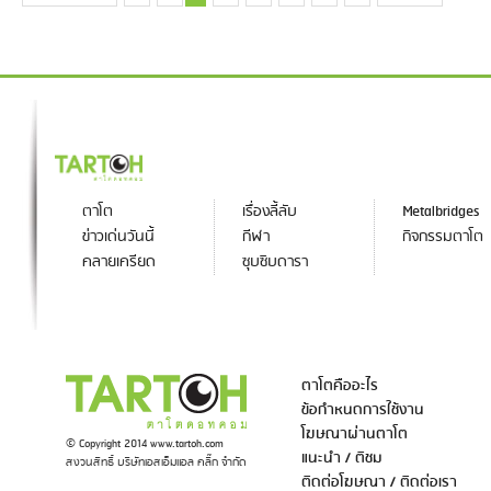
ตาโต
เรื่องลี้ลับ
Metalbridges
ข่าวเด่นวันนี้
กีฬา
กิจกรรมตาโต
คลายเครียด
ซุบซิบดารา
ตาโตคืออะไร
ข้อกำหนดการใช้งาน
โฆษณาผ่านตาโต
© Copyright 2014 www.tartoh.com
แนะนำ / ติชม
สงวนสิทธิ์ บริษัทเอสเอ็มแอล คลิ๊ก จำกัด
ติดต่อโฆษณา / ติดต่อเรา