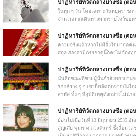
ปาฏิหาริย์ที่วัดกลางบางซื่อ (ตอนท
ในทุก ๆ วัน โดยเฉพาะวันหยุดราชการ
จำนวนมากเดินทางมากราบไหว้ขอพ
ปาฏิหาริย์ที่วัดกลางบางซื่อ (ตอนท
ความจริงแล้วหากไม่มีสิ่งใดมากดดันใ
สกุล สองสามีภรรยาคู่นี้ก็คงไม่ต้องทุ
ปาฏิหาริย์ที่วัดกลางบางซื่อ (ตอนท
นั่นคือขณะที่ชายผู้นั้นกำลังพยายามจ
รก่อส้ราง จู่ ๆ เขาก็พลัดตกจากบันไ
สาหัส ทั้ง ๆ ที่อุบัติเหตุดังกล่าวไม่น่าจ
ปาฏิหาริย์ที่วัดกลางบางซื่อ (ตอนท
ย้อนไปเมื่อวันที่ 13 มิถุนายน 2535 อัน
สูญเสีย พุ่มพวง ดวงจันทร์ ซึ่งสื่อมว
เป็น ราชินีลูกทุ่ง ต่อจาก ผ่องศรี วรนุช ผ