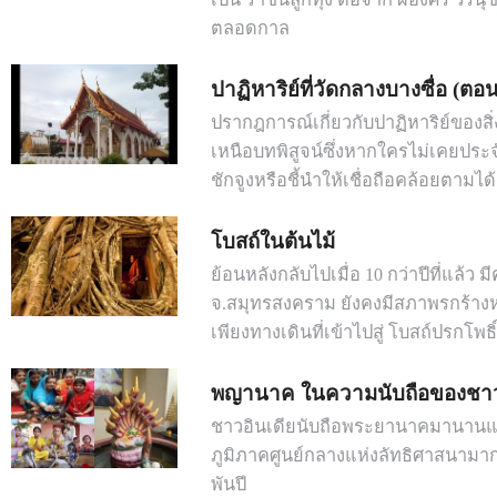
ตลอดกาล
ปาฏิหาริย์ที่วัดกลางบางซื่อ (ตอนท
ปรากฎการณ์เกี่ยวกับปาฏิหาริย์ของสิ่งศั
เหนือบทพิสูจน์ซึ่งหากใครไม่เคยปร
ชักจูงหรือชี้นำให้เชื่อถือคล้อยตามได้
โบสถ์ในต้นไม้
ย้อนหลังกลับไปเมื่อ 10 กว่าปีที่แล้ว มีค่
จ.สมุทรสงคราม ยังคงมีสภาพรกร้างห
เพียงทางเดินที่เข้าไปสู่ โบสถ์ปรกโพธิ์
พญานาค ในความนับถือของชาว
ชาวอินเดียนับถือพระยานาคมานานแล
ภูมิภาคศูนย์กลางแห่งลัทธิศาสนามา
พันปี