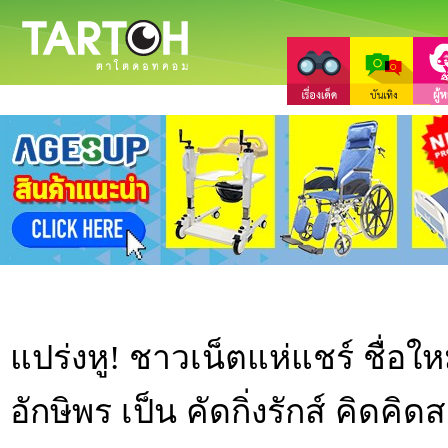
แปร่งหู! ชาวเน็ตแห่แชร์ ชื่อใหม
อักษิพร เป็น คัดกิ่งรักส์ คิดคิ