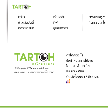
ตาโต
เรื่องลี้ลับ
Metalbridges
ข่าวเด่นวันนี้
กีฬา
กิจกรรมตาโต
คลายเครียด
ซุบซิบดารา
ตาโตคืออะไร
ข้อกำหนดการใช้งาน
โฆษณาผ่านตาโต
© Copyright 2014 www.tartoh.com
แนะนำ / ติชม
สงวนสิทธิ์ บริษัทเอสเอ็มแอล คลิ๊ก จำกัด
ติดต่อโฆษณา / ติดต่อเรา