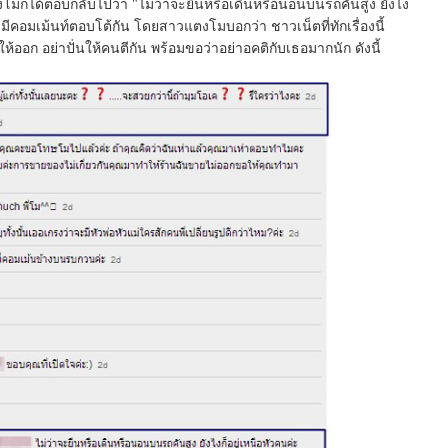
งโมก็ได้ตอบกลับไปว่า "ไม่ว่าจะยืนหรือเดินหรือนอนบนรถคันสูง ยังไง
ะมีคอมเม้นท์ตอบโต้กัน โดยสาวแตงโมบอกว่า ชาวเน็ตที่ทักเรื่องนี้
้ออก อย่าปั่นให้คนตีกัน พร้อมขอว่าอย่าอคติกับเธอมากนัก ดังนี้