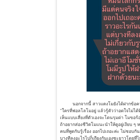
นอกจากนี้ สาวแตงโมยังได้ฝากข้อความถึ
"ใครที่ฟอลโลโมอยู่ แล้วรู้ตัวว่าอดใจไม่ไ
เห็นแบบเสี่ยงที่ตัวเองจะโดนรุมด่า โมขอร
ถ้าอยากส่องชีวิตโมแนะนำให้ดูอยู่เงียบ ๆ หม
คนที่พูดกันรู้เรื่อง ออกไปเถอะค่ะ ไม่ชอบกั
บางทีลงอะไรไปก็เถียงกันเองซะยาวโดยที่ไม