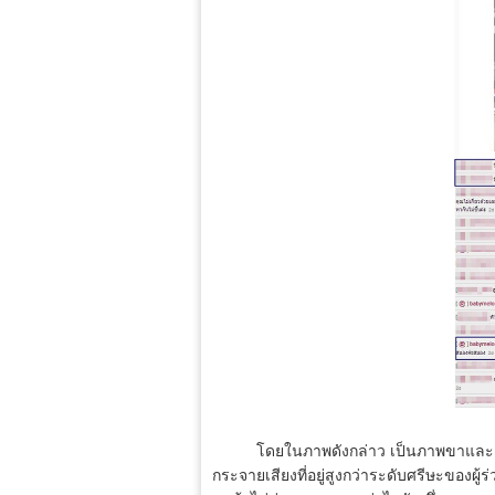
โดยในภาพดังกล่าว เป็นภาพขาและเท้าขอ
กระจายเสียงที่อยู่สูงกว่าระดับศรีษะของผู้