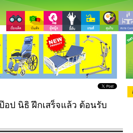
ป๊อป นิธิ ฝึกเสร็จแล้ว ต้อนรับ