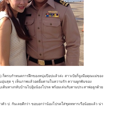
ก็ครบกำหนดการฝึกของหนุ่มป๊อปแล้วล่ะ สาวเป้ยก็จูงมือคุณแม่ของ
อบอุ่นสุด ๆ เห็นภาพแล้วอดยิ้มตามในความรัก ความผูกพันของ
ก็รีบเดินทางกลับบ้านไปอุ้มน้องโปรด พร้อมเล่นกับตามประสาพ่อลูกด้วย
 ป. กันเลยดีกว่า ขอบอกว่าน้องโปรดใส่ชุดทหารเรือน้อยแล้ว น่า