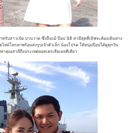
รับสาวเป้ย ปานวาด ซึ่งถึงแม้ ป๊อป นิธิ สามีสุดที่เลิฟจะต้องเดินทาง
ไทม์โทรหาพร้อมส่งรูปเจ้าตัวเล็ก น้องโปรด ให้หนุ่มป๊อปได้ดูทุกวัน
ไปหาคุณสามีถึงประเทศออสเตรเลียเลยทีเดียว