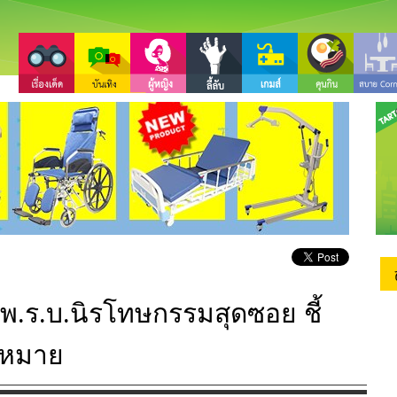
 พ.ร.บ.นิรโทษกรรมสุดซอย ชี้
ฎหมาย