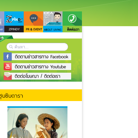
ซุบซิบดารา