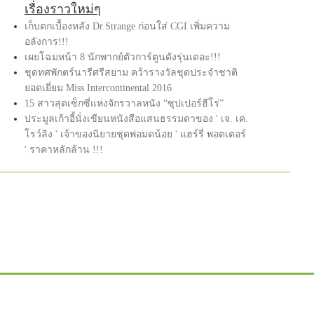
เรื่องราวใหม่ๆ
เก็บตกเบื้องหลัง Dr.Strange ก่อนใส่ CGI เพิ่มความ
อลังการ!!!
เผยโฉมหน้า 8 นักพากย์ตัวการ์ตูนดังรุ่นเดอะ!!!
ชุดทศพักตร์นารีศรีสยาม คว้ารางวัลชุดประจำชาติ
ยอดเยี่ยม Miss Intercontinental 2016
15 สาวสุดเซ็กซี่แห่งจักรวาลหนัง “ซุปเปอร์ฮีโร่”
ประมูลเก้าอี้นั่งเขียนหนังสือแสนธรรมดาของ ' เจ. เค.
โรว์ลิง ' เจ้าของนิยายชุดพ่อมดน้อย ' แฮร์รี่ พอตเตอร์
' ราคาหลักล้าน !!!