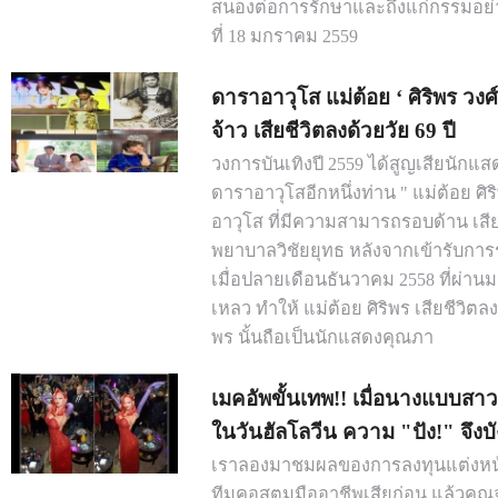
สนองต่อการรักษาและถึงแก่กรรมอย่า
ที่ 18 มกราคม 2559
ดาราอาวุโส แม่ต้อย ‘ ศิริพร วงศ์
จ้าว เสียชีวิตลงด้วยวัย 69 ปี
วงการบันเทิงปี 2559 ได้สูญเสียนัก
ดาราอาวุโสอีกหนึ่งท่าน " แม่ต้อย ศิริ
อาวุโส ที่มีความสามารถรอบด้าน เสีย
พยาบาลวิชัยยุทธ หลังจากเข้ารับการร
เมื่อปลายเดือนธันวาคม 2558 ที่ผ่า
เหลว ทำให้ แม่ต้อย ศิริพร เสียชีวิตลง
พร นั้นถือเป็นนักแสดงคุณภา
เมคอัพขั้นเทพ!! เมื่อนางแบบสา
ในวันฮัลโลวีน ความ "ปัง!" จึงบัง
เราลองมาชมผลของการลงทุนแต่งหน
ทีมคอสตูมมืออาชีพเสียก่อน แล้วคุณจไ