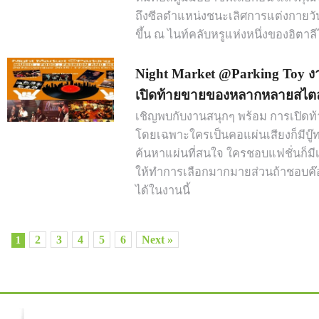
ถึงซีลตำแหน่งชนะเลิศการแต่งกายวันฮั
ขึ้น ณ ไนท์คลับหรูแห่งหนึ่งของอิตาลีไ
Night Market @Parking Toy ง
เปิดท้ายขายของหลากหลายสไตล
เชิญพบกับงานสนุกๆ พร้อม การเปิ
โดยเฉพาะใครเป็นคอแผ่นเสียงก็มีบู๊ท
ค้นหาแผ่นที่สนใจ ใครชอบแฟชั่นก็มีเ
ให้ทำการเลือกมากมายส่วนถ้าชอบค๊อ
ได้ในงานนี้
2
3
4
5
6
Next »
1