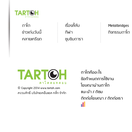
ตาโต
เรื่องลี้ลับ
Metalbridges
ข่าวเด่นวันนี้
กีฬา
กิจกรรมตาโต
คลายเครียด
ซุบซิบดารา
ตาโตคืออะไร
ข้อกำหนดการใช้งาน
โฆษณาผ่านตาโต
© Copyright 2014 www.tartoh.com
แนะนำ / ติชม
สงวนสิทธิ์ บริษัทเอสเอ็มแอล คลิ๊ก จำกัด
ติดต่อโฆษณา / ติดต่อเรา