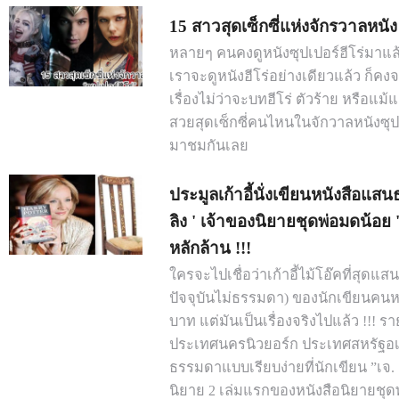
15 สาวสุดเซ็กซี่แห่งจักรวาลหนัง 
หลายๆ คนคงดูหนังซุปเปอร์ฮีโร่มาแ
เราจะดูหนังฮีโร่อย่างเดียวแล้ว ก็คง
เรื่องไม่ว่าจะบทฮีโร่ ตัวร้าย หรือแ
สวยสุดเซ็กซี่คนไหนในจักวาลหนังซุปเ
มาชมกันเลย
ประมูลเก้าอี้นั่งเขียนหนังสือแส
ลิง ' เจ้าของนิยายชุดพ่อมดน้อย '
หลักล้าน !!!
ใครจะไปเชื่อว่าเก้าอี้ไม้โอ๊คที่สุด
ปัจจุบันไม่ธรรมดา) ของนักเขียนคนหน
บาท แต่มันเป็นเรื่องจริงไปแล้ว !!! 
ประเทศนครนิวยอร์ก ประเทศสหรัฐอเมริ
ธรรมดาแบบเรียบง่ายที่นักเขียน ”เจ. เ
นิยาย 2 เล่มแรกของหนังสือนิยายชุดพ