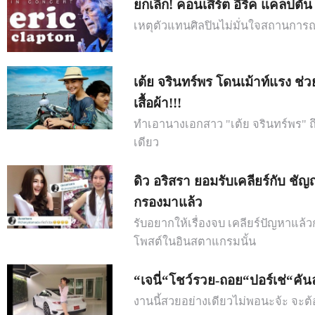
ยกเลิก! คอนเสิร์ต อีริค แคลปตัน
เหตุตัวแทนศิลปินไม่มั่นใจสถานการณ
เต้ย จรินทร์พร โดนเม้าท์แรง ช่วย
เสื้อผ้า!!!
ทำเอานางเอกสาว "เต้ย จรินทร์พร" ถ
เดียว
ดิว อริสรา ยอมรับเคลียร์กับ ชัญญ่
กรองมาแล้ว
รับอยากให้เรื่องจบ เคลียร์ปัญหาแล้ว
โพสต์ในอินสตาแกรมนั้น
“เจนี่“โชว์รวย-ถอย“ปอร์เช่“คั
งานนี้สวยอย่างเดียวไม่พอนะจ้ะ จะต