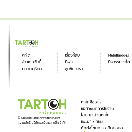
ตาโต
เรื่องลี้ลับ
Metalbridges
ข่าวเด่นวันนี้
กีฬา
กิจกรรมตาโต
คลายเครียด
ซุบซิบดารา
ตาโตคืออะไร
ข้อกำหนดการใช้งาน
โฆษณาผ่านตาโต
© Copyright 2014 www.tartoh.com
แนะนำ / ติชม
สงวนสิทธิ์ บริษัทเอสเอ็มแอล คลิ๊ก จำกัด
ติดต่อโฆษณา / ติดต่อเรา