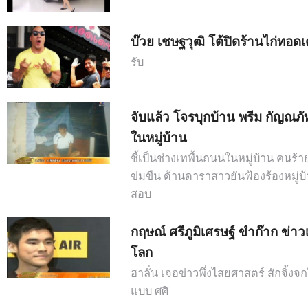
บ๊วย เชษฐวุฒิ โต้ปิดร้านไก่ทอด
รับ
จับแล้ว โจรบุกบ้าน พรีม กัญณภัท
ในหมู่บ้าน
ชี้เป็นช่างเทพื้นถนนในหมู่บ้าน คนร้
ข่มขืน ด้านดาราสาวยันฟ้องร้องหมู่บ
สอบ
กฤษณ์ ศรีภูมิเศรษฐ์ ขำก๊าก ข่าวเล
โลก
ฮาลั่น เจอข่าวพึ่งไสยศาสตร์ สักจิ้งจกไ
แบบ ศศิ