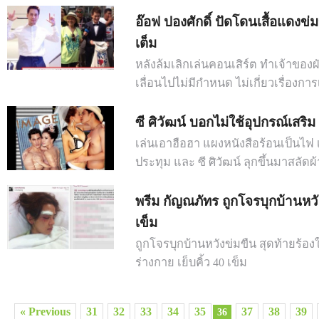
อ๊อฟ ปองศักดิ์ ปัดโดนเสื้อแดงข่มข
เต็ม
หลังล้มเลิกเล่นคอนเสิร์ต ทำเจ้าของ
เลื่อนไปไม่มีกำหนด ไม่เกี่ยวเรื่องการ
ซี ศิวัฒน์ บอกไม่ใช้อุปกรณ์เสริม
เล่นเอาฮือฮา แผงหนังสือร้อนเป็นไฟ เม
ประทุม และ ซี ศิวัฒน์ ลุกขึ้นมาสลัดผ
พรีม กัญณภัทร ถูกโจรบุกบ้านหวั
เข็ม
ถูกโจรบุกบ้านหวังข่มขืน สุดท้ายร้อ
ร่างกาย เย็บคิ้ว 40 เข็ม
« Previous
31
32
33
34
35
37
38
39
36