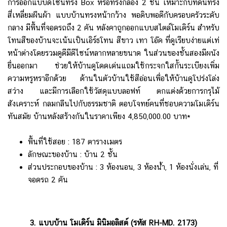
การออกแบบดีไซน์ทรง Box หรือทรงกล่อง 2 ชั้น เหมาะกับที่ดินทรง
สี่เหลี่ยมผืนผ้า แบบบ้านทรงหน้ากว้าง พอดิบพอดีกับครอบครัวระดับ
กลาง มีพื้นที่จอดรถถึง 2 คัน หลังคาถูกออกแบบสไตล์โมเดิร์น สำหรับ
โทนสีของบ้านจะเน้นเป็นเอิร์ธโทน สีขาว เทา โอ๊ค ที่ดูเรียบง่ายแต่เท่
หน้าต่างโดยรวมดูดีมีดีไซน์หลากหลายขนาด ในส่วนของชั้นสองมีผนัง
ยื่นออกมา ช่วยให้บ้านดูโดดเด่นแถมใช้กระจกใสกั้นระเบียงเพิ่ม
ความหรูหราอีกด้วย ด้านในตัวบ้านใช้สีอ่อนเพื่อให้บ้านดูโปร่งโล่ง
สว่าง และมีการเลือกใช้วัสดุแบบลอฟท์ ตกแต่งด้วยการกรุไม้
สังเคราะห์ กลมกลืนไปกับธรรมชาติ ตอบโจทย์คนที่ชอบความโมเดิร์น
ทันสมัย บ้านหลังสร้างกันในราคาเพียง 4,850,000.00 บาท*
พื้นที่ใช้สอย : 187 ตารางเมตร
ลักษณะของบ้าน : บ้าน 2 ชั้น
ส่วนประกอบของบ้าน : 3 ห้องนอน, 3 ห้องน้ำ, 1 ห้องนั่งเล่น, ที่
จอดรถ 2 คัน
3. แบบบ้าน โมเดิร์น มินิมอลิสต์ (รหัส RH-MD. 2173)