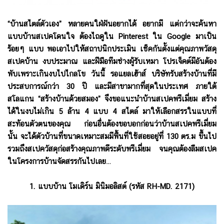
“บ้านสไตล์ตัวเอง” หลายคนใฝ่ฝันอยากได้ อยากมี แต่กว่าจะค้นหา
แบบบ้านสเปคโดนใจ ต้องไถดูใน
Pinterest
ใน
Google
มาเป็น
ร้อยๆ แบบ พอเอาไปให้สถาปนิกประเมิน เช็คกันตั้งแต่คุณภาพวัสดุ
สเปคบ้าน งบประมาณ และฝีมือทีมช่างผู้รับเหมา โปรเจ็คต์มีอันต้อง
พับเพราะเกินงบไปไกลโข วันนี้
รอแยลเฮ้าส์
บริษัทรับสร้างบ้านที่มี
ประสบการณ์กว่า
30
ปี และมีสาขามากที่สุดในประเทศ ภายใต้
สโลแกน “สร้างบ้านด้วยสมอง” จึงขอแนะนำบ้านสเปคพรีเมี่ยม สร้าง
ได้ในงบไม่เกิน
5
ล้าน
4
แบบ
4
สไตล์ มาให้เลือกสรรในแบบที่
สะท้อนตัวตนของคุณ
ก่อนอื่นต้องขอบอกก่อนว่าบ้านสเปคพรีเมี่ยม
นั้น จะได้ตัวบ้านที่ขนาดเหมาะสมมีพื้นที่ใช้สอยอยู่ที่
130
ตร.ม ขึ้นไป
รวมถึงสเปควัสดุก่อสร้างคุณภาพดีระดับพรีเมี่ยม จนคุณต้องลืมสเปค
ในโครงการบ้านจัดสรรกันไปเลย…
1. แบบบ้าน โมเดิร์น มินิมอลิสต์ (รหัส RH-MD. 2171)