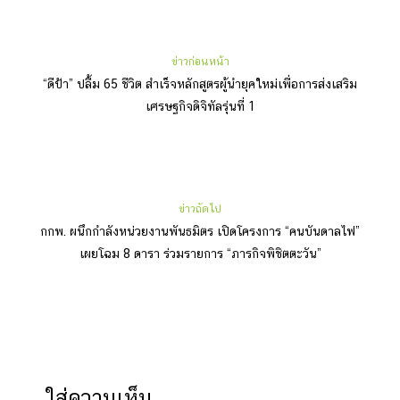
ข่าวก่อนหน้า
“ดีป้า” ปลื้ม 65 ชีวิต สำเร็จหลักสูตรผู้นำยุคใหม่เพื่อการส่งเสริม
เศรษฐกิจดิจิทัลรุ่นที่ 1
ข่าวถัดไป
กกพ. ผนึกกำลังหน่วยงานพันธมิตร เปิดโครงการ “คนบันดาลไฟ”
เผยโฉม 8 ดารา ร่วมรายการ “ภารกิจพิชิตตะวัน”
ใส่ความเห็น