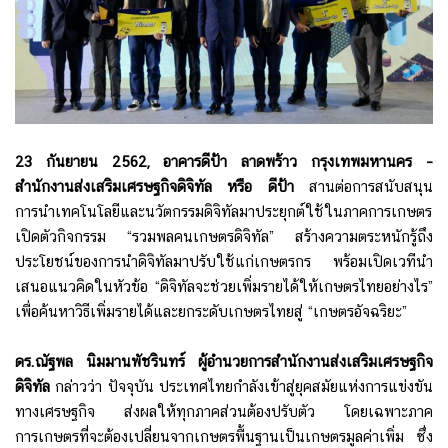
23 กันยายน 2562, อาคารดีป้า ลาดพร้าว กรุงเทพมหานคร –
สำนักงานส่งเสริมเศรษฐกิจดิจิทัล หรือ ดีป้า
สานต่อการสนับสนุน
การนำเทคโนโลยีและนวัตกรรมดิจิทัลมาประยุกต์ใช้ในภาคการเกษตร
เปิดตัวกิจกรรม “รวมพลคนเกษตรดิจิทัล” สร้างความตระหนักรู้ถึง
ประโยชน์ของการนำดิจิทัลมาปรับใช้แก่เกษตรกร พร้อมเปิดเวทีนำ
เสนอแนวคิดในหัวข้อ “ดิจิทัลจะช่วยเพิ่มรายได้ให้เกษตรไทยอย่างไร”
เพื่อค้นหาวิธีเพิ่มรายได้และยกระดับเกษตรไทยสู่ “เกษตรอัจฉริยะ”
ดร.ณัฐพล นิมมานพัชรินทร์ ผู้อำนวยการสำนักงานส่งเสริมเศรษฐกิจ
ดิจิทัล
กล่าวว่า ปัจจุบัน ประเทศไทยกำลังเข้าสู่ยุคสมัยแห่งการแข่งขัน
ทางเศรษฐกิจ ส่งผลให้ทุกภาคส่วนต้องปรับตัว โดยเฉพาะภาค
การเกษตรที่จะต้องเปลี่ยนจากเกษตรพื้นฐานเป็นเกษตรมูลค่าเพิ่ม ซึ่ง