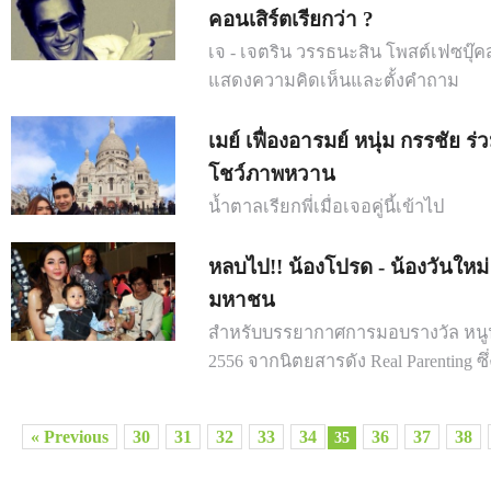
คอนเสิร์ตเรียกว่า ?
เจ - เจตริน วรรธนะสิน โพสต์เฟซบุ๊คส่
แสดงความคิดเห็นและตั้งคำถาม
เมย์ เฟื่องอารมย์ หนุ่ม กรรชัย ร
โชว์ภาพหวาน
น้ำตาลเรียกพี่เมื่อเจอคู่นี้เข้าไป
หลบไป!! น้องโปรด - น้องวันใหม
มหาชน
สำหรับบรรยากาศการมอบรางวัล หนู
2556 จากนิตยสารดัง Real Parenting ซึ่ง
« Previous
30
31
32
33
34
36
37
38
35