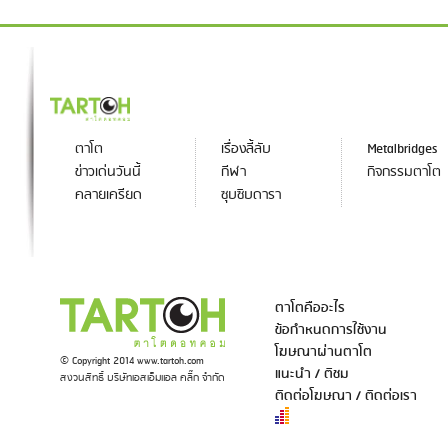
ตาโต
เรื่องลี้ลับ
Metalbridges
ข่าวเด่นวันนี้
กีฬา
กิจกรรมตาโต
คลายเครียด
ซุบซิบดารา
ตาโตคืออะไร
ข้อกำหนดการใช้งาน
โฆษณาผ่านตาโต
© Copyright 2014 www.tartoh.com
แนะนำ / ติชม
สงวนสิทธิ์ บริษัทเอสเอ็มแอล คลิ๊ก จำกัด
ติดต่อโฆษณา / ติดต่อเรา