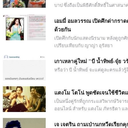
บาป ซึ่งถือเป็นพิธีศักดิ์สิทธิ์ในศาสนาค
เอมมี่ อมลวรรณ เปิดศึกด่ากราดด
ด้วยกัน
เปิดศึกกับนักแสดงนิรนาม หลังดูถูกศัก
เปรียบเทียบกับ ญาญ่า อุรัสยา
เกาเหลาคู่ใหม่ "บี น้ำทิพย์-จุ๋ย
หรือว่า บี น้ำทิพย์ จะแค่ดูละครแล้วรู้ส
แตงโม โตโน่ พูดชัดเจนใช้ชีวิ
เป็นหนึ่งคู่รักที่ถูกกระแสวิพากษ์ว
ออนไลน์ สำหรับ แตงโม ภัทรธิดา แล
เจ เจตริน ถามเป่านกหวีดเรียกค