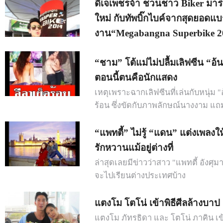
ดีเจเพชรจ้า ชวนชาว Biker มาร
ใหม่ กับทัพบิ๊กไบค์จากสุดยอดแ
งาน“Megabangna Superbike 2
“ชาม” โต้แม่ไม่ปลื้มเลิฟซีน “อ
ตอนนี้ตนคือนักแสดง
เหตุเพราะฉากเลิฟซีนที่เล่นกับหนุ่ม 
ร้อน ซึ่งขัดกับภาพลักษณ์นางงาม แถมง
“แพทตี้” ไม่รู้ “แดน” แต่งเพลงให
รักหวานแม้อยู่ต่างที่
ล่าสุดเลยมีข่าวว่าสาว "แพทตี้ อังศุม
จะไปเรียนต่างประเทศบ้าง
แตงโม โตโน่ เข้าพิธีศีลล้างบา
แตงโม ภัทรธิดา และ โตโน่ ภาคิน เข้