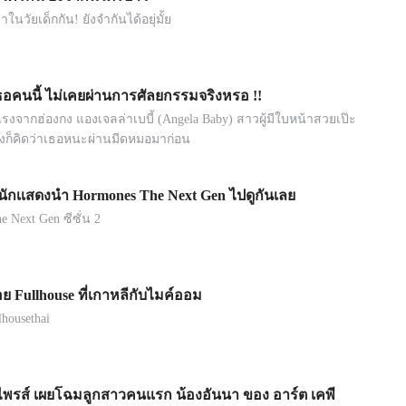
นวัยเด็กกัน! ยังจำกันได้อยุ่มั้ย
่าเธอคนนี้ ไม่เคยผ่านการศัลยกรรมจริงหรอ !!
จากฮ่องกง แองเจลล่าเบบี้ (Angela Baby) สาวผู้มีใบหน้าสวยเป๊ะ
งก็คิดว่าเธอหนะผ่านมีดหมอมาก่อน
นักเเสดงนำ Hormones The Next Gen ไปดูกันเลย
 Next Gen ซีซั่น 2
 Fullhouse ที่เกาหลีกับไมค์ออม
housethai
์ไพรส์ เผยโฉมลูกสาวคนแรก น้องอันนา ของ อาร์ต เคพี