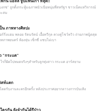
พ้กัน แอลลี่ จูปแฟนเก่า หลุด!!
์บงกช" ถูกตั้งกระทู้แฉภาพนัวเนียหนุ่มที่สหรัฐฯ ชาวเน็ตแห่วิจารณ์
มาะสม
เป็น ภาพทางศิลปะ
ร์ริ่งแฮม พลอย รัตนรัตน์ เอื้อทวีกุล ควงคู่โชว์หวิว ถ่ายภาพนู้ดสุด
ทภาพยนตร์ ห้องหุ่น เซ็กซี่ แซบไม่เบา
ว "กระเเต"
ะไรก็ผิดไปหมดจริงๆสำหรับลูกทุ่งสาว กระแต อาร์สยาม
ติสท์แตก
 โดดรับงานละครอีกครั้ง หลังประกาศอยากลาวงการบันเทิง
ใครกัน ยังจำกันได้รึป่าว