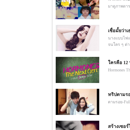
มาดูภาพดาราใ
เชื่อมั้ยว
นางแบบไฟแรง
จนใคร ๆ ต่า
ใครคือ 12 
Hormones The
ทริปตามรอย
ตามรอย-Full
สร้างเซอร