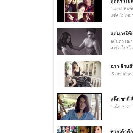
สุดคาวไม่เเ
"แอลลี่ พิมพ
แซ่ด ไม่เห
แค่มองให้
อนันดา เอเวอ
อาร์ต โปรโม
ฉาว อีกแล้
เรียกว่าทำอ
เเน๊ก ชาลี 
"แน็ก ชาลี"
พวกเค้าคือ