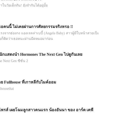
นวัยเด็กกัน! ยังจำกันได้อยุ่มั้ย
่าเธอคนนี้ ไม่เคยผ่านการศัลยกรรมจริงหรอ !!
จากฮ่องกง แองเจลล่าเบบี้ (Angela Baby) สาวผู้มีใบหน้าสวยเป๊ะ
งก็คิดว่าเธอหนะผ่านมีดหมอมาก่อน
นักเเสดงนำ Hormones The Next Gen ไปดูกันเลย
 Next Gen ซีซั่น 2
 Fullhouse ที่เกาหลีกับไมค์ออม
housethai
์ไพรส์ เผยโฉมลูกสาวคนแรก น้องอันนา ของ อาร์ต เคพี