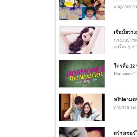
มาดูภาพดาราใ
เชื่อมั้ยว
นางแบบไฟแรง
จนใคร ๆ ต่า
ใครคือ 12 
Hormones The
ทริปตามรอย
ตามรอย-Full
สร้างเซอร