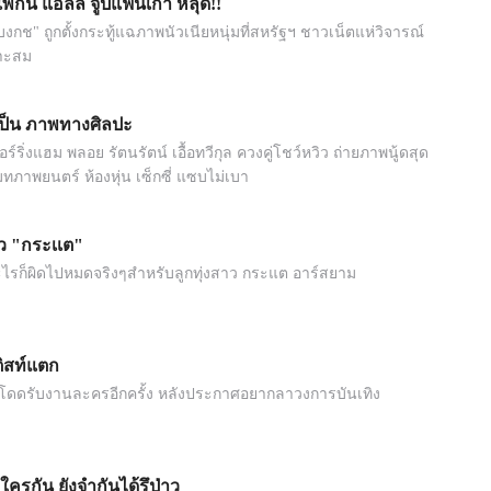
พ้กัน แอลลี่ จูปแฟนเก่า หลุด!!
์บงกช" ถูกตั้งกระทู้แฉภาพนัวเนียหนุ่มที่สหรัฐฯ ชาวเน็ตแห่วิจารณ์
มาะสม
เป็น ภาพทางศิลปะ
ร์ริ่งแฮม พลอย รัตนรัตน์ เอื้อทวีกุล ควงคู่โชว์หวิว ถ่ายภาพนู้ดสุด
ทภาพยนตร์ ห้องหุ่น เซ็กซี่ แซบไม่เบา
ว "กระเเต"
ะไรก็ผิดไปหมดจริงๆสำหรับลูกทุ่งสาว กระแต อาร์สยาม
ติสท์แตก
 โดดรับงานละครอีกครั้ง หลังประกาศอยากลาวงการบันเทิง
ใครกัน ยังจำกันได้รึป่าว