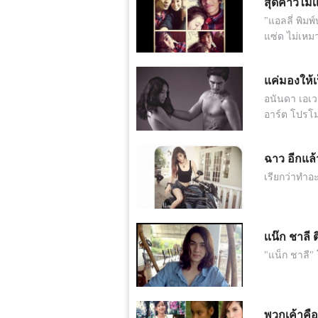
สุดคาวไม่เเ
"แอลลี่ พิมพ
แซ่ด ไม่เห
แค่มองให้
อนันดา เอเวอ
อาร์ต โปรโม
ฉาว อีกแล้
เรียกว่าทำอ
เเน๊ก ชาลี 
"แน็ก ชาลี"
พวกเค้าคือ