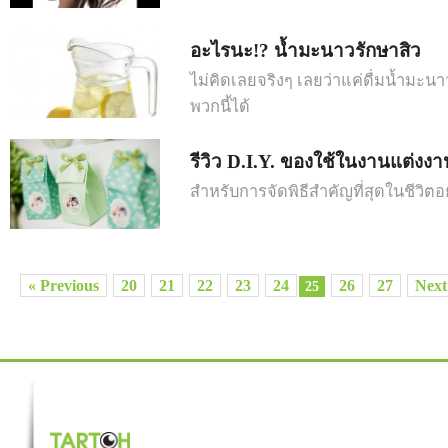
อะไรนะ!? น้ำมะนาวรักษาสิว
ไม่คิดเลยจริงๆ เลยว่าแค่ดื่มน้ำมะน
พวกนี้ได้
รีวิว D.I.Y. ของใช้ในงานแต่งงา
สำหรับการจัดพิธีสำคัญที่สุดในชีวิตอ
« Previous
20
21
22
23
24
26
27
Next
25