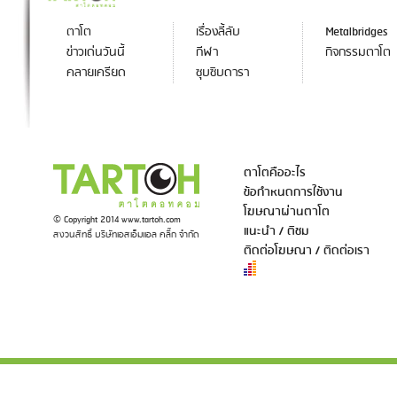
ตาโต
เรื่องลี้ลับ
Metalbridges
ข่าวเด่นวันนี้
กีฬา
กิจกรรมตาโต
คลายเครียด
ซุบซิบดารา
ตาโตคืออะไร
ข้อกำหนดการใช้งาน
โฆษณาผ่านตาโต
© Copyright 2014 www.tartoh.com
แนะนำ / ติชม
สงวนสิทธิ์ บริษัทเอสเอ็มแอล คลิ๊ก จำกัด
ติดต่อโฆษณา / ติดต่อเรา