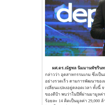
ผศ.ดร.ณัฐพล นิมมานพัชรินทร์ ผ
กล่าวว่า อุตสาหกรรมเกม ซึ่งเป็
อย่างรวดเร็ว ตามการพัฒนาของเท
เปลี่ยนแปลงอยู่ตลอดเวลา ทั้งนี
ของดีป้า พบว่าในปีที่ผ่านมามู
ร้อยละ 14 คิดเป็นมูลค่า 29,000 ล