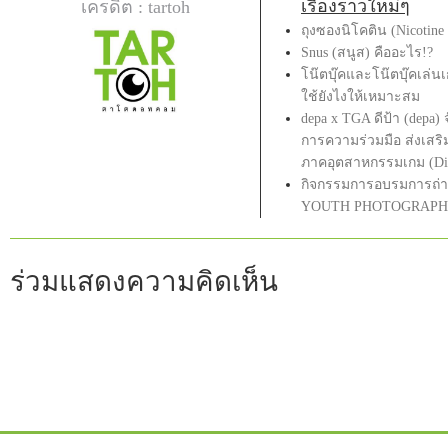
เรื่องราวใหม่ๆ
เครดิต : tartoh
ถุงซองนิโคติน (Nicotine
Snus (สนูส) คืออะไร!?
โน๊ตบุ๊คและโน๊ตบุ๊คเล่น
ใช้ยังไงให้เหมาะสม
depa x TGA ดีป้า (depa) 
การความร่วมมือ ส่งเส
ภาคอุตสาหกรรมเกม (Digi
กิจกรรมการอบรมการถ่า
YOUTH PHOTOGRAPH
ร่วมแสดงความคิดเห็น