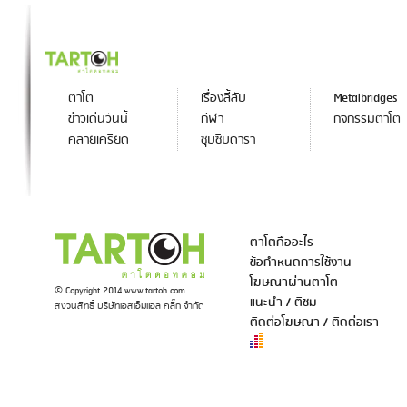
ตาโต
เรื่องลี้ลับ
Metalbridges
ข่าวเด่นวันนี้
กีฬา
กิจกรรมตาโต
คลายเครียด
ซุบซิบดารา
ตาโตคืออะไร
ข้อกำหนดการใช้งาน
โฆษณาผ่านตาโต
© Copyright 2014 www.tartoh.com
แนะนำ / ติชม
สงวนสิทธิ์ บริษัทเอสเอ็มแอล คลิ๊ก จำกัด
ติดต่อโฆษณา / ติดต่อเรา