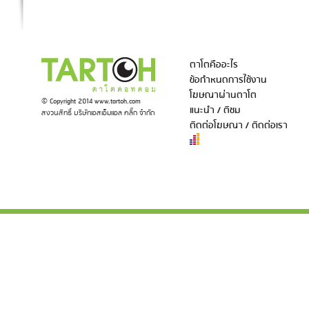
ตาโตคืออะไร
ข้อกำหนดการใช้งาน
โฆษณาผ่านตาโต
© Copyright 2014 www.tartoh.com
แนะนำ / ติชม
สงวนสิทธิ์ บริษัทเอสเอ็มแอล คลิ๊ก จำกัด
ติดต่อโฆษณา / ติดต่อเรา