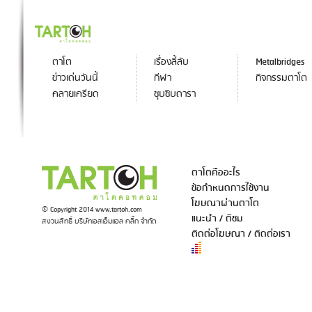
ตาโต
เรื่องลี้ลับ
Metalbridges
ข่าวเด่นวันนี้
กีฬา
กิจกรรมตาโต
คลายเครียด
ซุบซิบดารา
ตาโตคืออะไร
ข้อกำหนดการใช้งาน
โฆษณาผ่านตาโต
© Copyright 2014 www.tartoh.com
แนะนำ / ติชม
สงวนสิทธิ์ บริษัทเอสเอ็มแอล คลิ๊ก จำกัด
ติดต่อโฆษณา / ติดต่อเรา