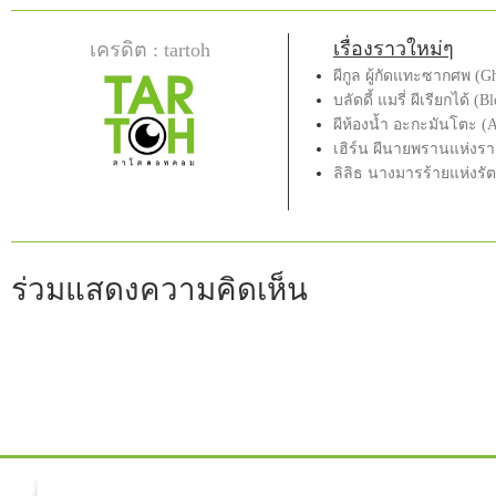
เรื่องราวใหม่ๆ
เครดิต : tartoh
ผีกูล ผู้กัดแทะซากศพ (G
บลัดดี้ แมรี่ ผีเรียกได้ (
ผีห้องน้ำ อะกะมันโตะ (
เฮิร์น ผีนายพรานแห่งรา
ลิลิธ นางมารร้ายแห่งรั
ร่วมแสดงความคิดเห็น