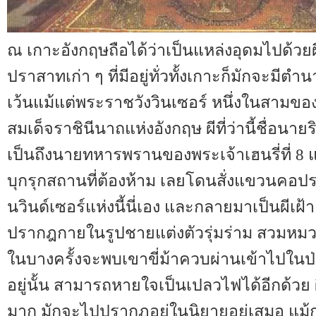
ณ เกาะอังกฤษถือได้ว่าเป็นแหล่งอุดมไปด้ว
ปราสาทเก่า ๆ ที่มีอยู่ทั่วทั้งเกาะก็มักจะมีตำน
เว้นแม้แต่พระราชวังวินเซอร์ หนึ่งในสามข
สมเด็จราชินีนาถแห่งอังกฤษ ผีที่ว่านี้ชื่อนายร
เป็นถึงนายทหารพรานของพระเจ้าเฮนรี่ที่ 8
บุกรุกสถานที่ต้องห้าม เลยโดนสั่งแขวนคอ
นวินด์เซอร์แห่งนี้นี่เอง และกลายมาเป็นผีเฝ
ปรากฎกายในรูปชายแต่งตัวรุ่มร่าม สวมหม
ในบางครั้งจะพบเขาขี่ม้าควบผ่านเข้าไปในป่า แ
อยู่นั้น สามารถหายใจเป็นเปลวไฟได้อีกด้วย ผีเฮ
มาก มักจะไปปรากฎอยู่ในนิยายอยู่เสมอ แม้กร