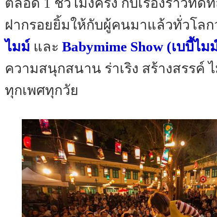
ตลอด 1 ชั่วโมงครึ่ง กับเรื่องราวที่ดีที
ฝากรอยยิ้มให้กับผู้คนมาแล้วทั่วโลก
ไมม์
และ
Babymime Show (เ
บบี้ไมม
ความสนุกสนาน ร่าเริง สร้างสรรค์ ไม
ทุกเพศทุกวัย