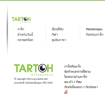
ตาโต
เรื่องลี้ลับ
Metalbridges
ข่าวเด่นวันนี้
กีฬา
กิจกรรมตาโต
คลายเครียด
ซุบซิบดารา
ตาโตคืออะไร
ข้อกำหนดการใช้งาน
โฆษณาผ่านตาโต
© Copyright 2014 www.tartoh.com
แนะนำ / ติชม
สงวนสิทธิ์ บริษัทเอสเอ็มแอล คลิ๊ก จำกัด
ติดต่อโฆษณา / ติดต่อเรา