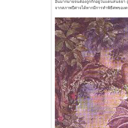
อื่นมากมายจนต้องถูกกักอยู่ในแดนสนธยา ถ
จากสภาพปีศาจได้หากมีการทำพิธีศพของตน 