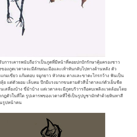
รับการเคารพนับถือว่าเป็นภูตที่มีหน้าที่คอยปกปักรักษาคุ้มครองชาว
ปร่างของภูตเวตาลจะมีลักษณะมือและเท้าหันกลับไปทางด้านหลัง ตัว
ลแกมเขียว แก้มตอบ จมูกยาว หัวกลม คางและขาตะไกรกว้าง ฟันเป็น
งพลุ้ย แต่ตัวผอม เล็บคม ปีกมีแรงมากขนตามตัวสีน้ำตาลแก่ตัวเย็นชืด
บนเสลี่ยงบ้าง ขี่ม้าบ้าง แต่เวตาลจะมีภูตบริวารถือคบเพลิงแวดล้อมโดย
กฎตัวในที่ใด รูปเคารพของเวตาลที่ใช้เป็นรูปบูชามักทำด้วยหินทาสี
็นรูปหน้าคน