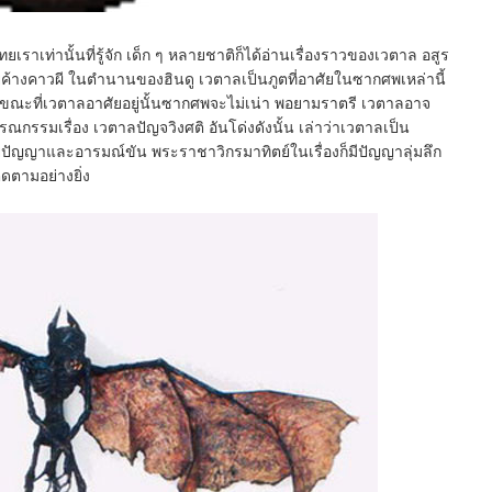
เราเท่านั้นที่รู้จัก เด็ก ๆ หลายชาติก็ได้อ่านเรื่องราวของเวตาล อสูร
ยค้างคาวผี ในตำนานของฮินดู เวตาลเป็นภูตที่อาศัยในซากศพเหล่านี้
าะขณะที่เวตาลอาศัยอยู่นั้นซากศพจะไม่เน่า พอยามราตรี เวตาลอาจ
รรมเรื่อง เวตาลปัญจวิงศติ อันโด่งดังนั้น เล่าว่าเวตาลเป็น
้วยปัญญาและอารมณ์ขัน พระราชาวิกรมาทิตย์ในเรื่องก็มีปัญญาลุ่มลึก
ติดตามอย่างยิ่ง