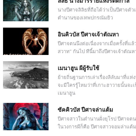
ลิลิธ นางมารร้ายแห่งรัตติกาล
นางปีศาจลิลิธที่ถือได้ว่าเป็นปีศาจต
ตำนานของเทพปกรณัมยิว
อินคิวบัส ปีศาจเจ้าตัณหา
ปีศาจตนนึงต่อเนื่องจากเมื่อครั้งที่แล
สวาท" กันไป ทีนี้มาถึงปีศาจเจ้าตัณห
เมนาฮูน ผีผู้รับใช้
ย้ายถิ่นฐานการเล่าเรื่องลิลับมาที่แห
จะมีใครรู้ไหมว่าที่เกาะฮาวายนั้นจะเป็น
เมนาฮูน
ซัคคิวบัส ปีศาจล่าแต้ม
ปีศาจสาวในตำนานฝั่งยุโรป ปีศาจตนนี้
ในวงการผีก็คือ ปีศาจสาวจอมล่าแต้