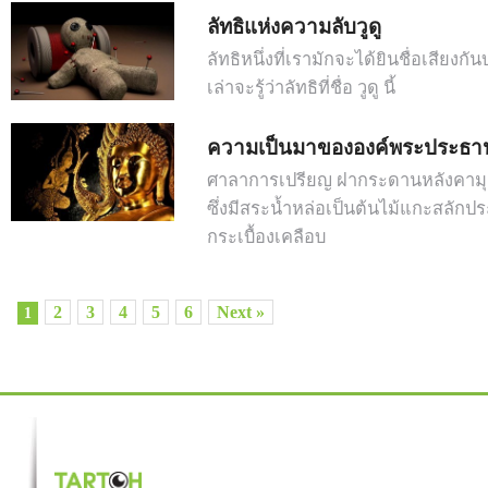
ลัทธิแห่งความลับวูดู
ลัทธิหนึ่งที่เรามักจะได้ยินชื่อเสียงกัน
เล่าจะรู้ว่าลัทธิที่ชื่อ วูดู นี้
ความเป็นมาขององค์พระประธา
ศาลาการเปรียญ ฝากระดานหลังคามุง
ซึ่งมีสระน้ำหล่อเป็นต้นไม้แกะสลักป
กระเบื้องเคลือบ
2
3
4
5
6
Next »
1