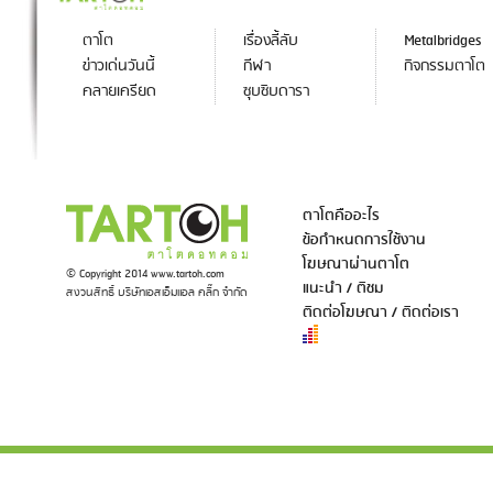
ตาโต
เรื่องลี้ลับ
Metalbridges
ข่าวเด่นวันนี้
กีฬา
กิจกรรมตาโต
คลายเครียด
ซุบซิบดารา
ตาโตคืออะไร
ข้อกำหนดการใช้งาน
โฆษณาผ่านตาโต
© Copyright 2014 www.tartoh.com
แนะนำ / ติชม
สงวนสิทธิ์ บริษัทเอสเอ็มแอล คลิ๊ก จำกัด
ติดต่อโฆษณา / ติดต่อเรา