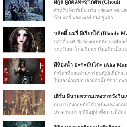
ผีกูล ผู้กัดแทะซากศพ (Ghoul)
สำหรับใครที่เป็นแฟน ๆ ของภาพยนตร
น้อยแฮรี่ พอตเตอร์ กันอยู่แล้ว
บลัดดี้ แมรี่ ผีเรียกได้ (Bloody M
บลัดดี้ แมรี่ ชื่อของเธอมีที่มาเหมื
วตะวันตก โดยเริ่มแรกในอดีตเป็นเ
ผีห้องน้ำ อะกะมันโตะ (Aka Man
ถ้าใครที่ชอบอ่านการ์ตูนญี่ปุ่นก็มักจะเจ
ในห้องน้ำเสมอ เจ้าผีตัวนี้มีชื่อว่า อ
เฮิร์น ผีนายพรานแห่งราชวังวินเ
ณ เกาะอังกฤษถือได้ว่าเป็นแหล่งอุ
ปราสาทเก่า ๆ ที่มีอยู่ทั่วทั้งเกาะก็มั