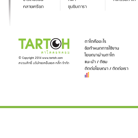
คลายเครียด
ซุบซิบดารา
ตาโตคืออะไร
ข้อกำหนดการใช้งาน
โฆษณาผ่านตาโต
© Copyright 2014 www.tartoh.com
แนะนำ / ติชม
สงวนสิทธิ์ บริษัทเอสเอ็มแอล คลิ๊ก จำกัด
ติดต่อโฆษณา / ติดต่อเรา