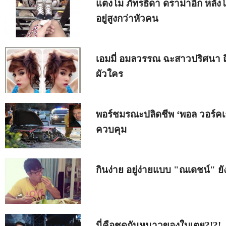
แตงโม ภัทรธิดา ดราม่าอีก หลัง
อยู่สูงกว่าหัวคน
เอมมี่ อมลวรรณ ฉะสาวปริศนา ถึ
ผัวใคร
พอร์ชมรณะปลิดชีพ ‘พอล วอร์คเ
ควบคุม
กินง่าย อยู่ง่ายแบบ "ณเดชน์" ยั
นี่คือชุดกันหนาวของใบเตย?!?!