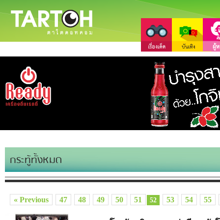
กระทู้ทั้งหมด
« Previous
47
48
49
50
51
53
54
55
52