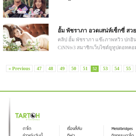
อั้ม พัชราภา อวดเสน่ห์เซ็กซี่ ส
คลิป อั้ม พัชราภา แช๊ะภาพหวิว ปก
CiNNtv3 สมาชิกเว็บไซต์ยูทูปดอทคอ
« Previous
47
48
49
50
51
53
54
55
52
ตาโต
เรื่องลี้ลับ
Metalbridges
ข่าวเด่นวันนี้
กีฬา
กิจกรรมตาโต