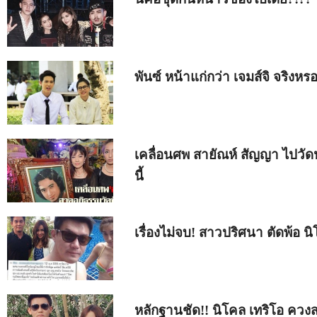
พันซ์ หน้าแก่กว่า เจมส์จิ จริงหร
เคลื่อนศพ สายัณห์ สัญญา ไปวัด
นี้
เรื่องไม่จบ! สาวปริศนา ตัดพ้อ น
หลักฐานชัด!! นิโคล เทริโอ ควงส