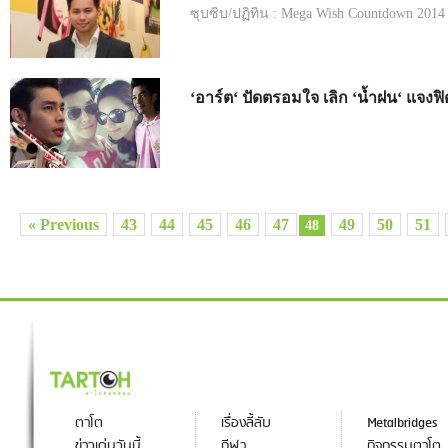
ซุบซิบ/ปฏิทิน : Mega Wish Countdown 2014
‘อาร์ต‘ ปัดตรอมใจ เลิก ‘น้ำฝน‘ แจงฟิ
« Previous
43
44
45
46
47
49
50
51
48
ตาโต
เรื่องลี้ลับ
Metalbridges
ข่าวเด่นวันนี้
กีฬา
กิจกรรมตาโต