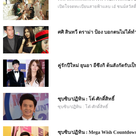
เปิดใจจดทะเบียนสายฟ้าแลบ เอ๋ ชนม์สวัสดิ์
ศศิ สินทวี ดราม่า ป้อง บอกตนไม่ได้ท
คู่รักปีใหม่ ยุนอา อีซึงกิ ต้นสังกัดรับ
ซุบซิบ/ปฏิทิน : โต๋-ศักดิ์สิทธิ์
ซุบซิบ/ปฏิทิน : โต๋-ศักดิ์สิทธิ์
ซุบซิบ/ปฏิทิน : Mega Wish Countdow