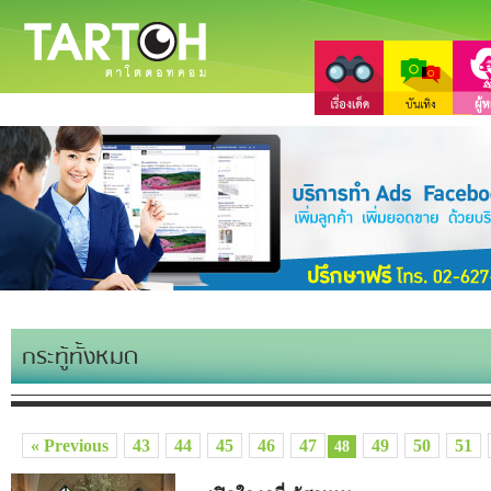
กระทู้ทั้งหมด
« Previous
43
44
45
46
47
49
50
51
48