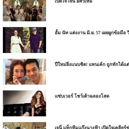
เปิดใจ เจนี่ อัศวเหม
อั้ม นัท แต่งงาน มิ.ย. 57 เผยผูกข้อมือ ว
ปีใหม่ยิ่งแนบชิด! แพนเค้ก ถูกทักได้แ
แซ่บเวอร์ โชว์เต้าฉลองโสด
เจนี่ แท็กทีมแก๊งนางฟ้า เปิดใจเคลียร์ข่