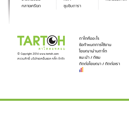
คลายเครียด
ซุบซิบดารา
ตาโตคืออะไร
ข้อกำหนดการใช้งาน
โฆษณาผ่านตาโต
© Copyright 2014 www.tartoh.com
แนะนำ / ติชม
สงวนสิทธิ์ บริษัทเอสเอ็มแอล คลิ๊ก จำกัด
ติดต่อโฆษณา / ติดต่อเรา